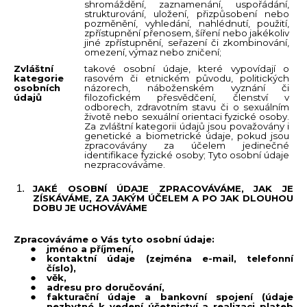
shromáždění, zaznamenání, uspořádání,
strukturování, uložení, přizpůsobení nebo
pozměnění, vyhledání, nahlédnutí, použití,
zpřístupnění přenosem, šíření nebo jakékoliv
jiné zpřístupnění, seřazení či zkombinování,
omezení, výmaz nebo zničení;
Zvláštní
takové osobní údaje, které vypovídají o
kategorie
rasovém či etnickém původu, politických
osobních
názorech, náboženském vyznání či
údajů
filozofickém přesvědčení, členství v
odborech, zdravotním stavu či o sexuálním
životě nebo sexuální orientaci fyzické osoby.
Za zvláštní kategorii údajů jsou považovány i
genetické a biometrické údaje, pokud jsou
zpracovávány za účelem jedinečné
identifikace fyzické osoby; Tyto osobní údaje
nezpracováváme.
JAKÉ OSOBNÍ ÚDAJE ZPRACOVÁVÁME, JAK JE
ZÍSKÁVÁME, ZA JAKÝM ÚČELEM A PO JAK DLOUHOU
DOBU JE UCHOVÁVÁME
Zpracováváme o Vás tyto osobní údaje:
jméno a příjmení,
kontaktní údaje (zejména e-mail, telefonní
číslo),
věk,
adresu pro doručování,
fakturační údaje a bankovní spojení (údaje
nezbytné k vedení účetnictví a realizaci plateb