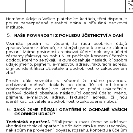
Ca
Du
Ir
Nemáme údaje o Vašich platebních kartách, těmi disponuje
pouze zabezpečená platební brána a příslušná bankovní
instituce.
NAŠE POVINNOSTI Z POHLEDU ÚČETNICTVÍ A DANÍ
Vezměte prosím na vědomí, že řadu osobních údajů
zpracováváme z důvodů, ze kterých jsme k tomu ze zákona
povinni. Máme povinnost archivovat účetní doklady a účetní
záznamy (faktury) po dobu 5 let počínaje koncem účetního
období, kterého se týkají. Faktura obsahuje následující osobní
údaje: jméno, příjmení, e-mailovou adresu, fakturační adresu,
či jinou identifikaci Uživatele a podrobnosti o zakoupeném
zboží.
Prosím dále vezměte na vědomí, že máme povinnost
archivovat daňové doklady po dobu 10 let od konce
zdaňovacího období, ve kterém se plnění uskutečnilo.
Daňový doklad obsahuje následující osobní údaje: jméno,
příjmení, e-mailovou adresu, fakturační adresu, či jinou
identifikaci Uživatele a podrobnosti o zakoupeném zboží.
JAKÁ JSME PŘIJALI OPATŘENÍ K OCHRANĚ VAŠICH
OSOBNÍCH ÚDAJŮ?
Technická opatření.
Přijali jsme a zavazujeme se udržovat
vhodná technická opatření s přihlédnutím ke stavu techniky,
nákladům na provedení, povaze, rozsahu, kontextu a účelům