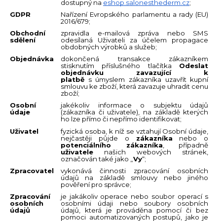
č
dostupný na
eshop.salonesthederm.cz
;
u
GDPR
Nařízení Evropského parlamentu a rady (EU)
2016/679;
j
Obchodní
zpravidla e-mailová zpráva nebo SMS
e
sdělení
odesílaná Uživateli za účelem propagace
m
obdobných výrobků a služeb;
e
Objednávka
dokončená transakce zákazníkem
stisknutím příslušného tlačítka
Odeslat
objednávku zavazující k
platbě
s úmyslem zákazníka uzavřít kupní
INSTITUT
smlouvu ke zboží, která zavazuje uhradit cenu
ESTHEDERM
zboží;
INTENSIVE
Osobní
jakékoliv informace o subjektu údajů
NAD+
údaje
(zákazníka či uživatele), na základě kterých
KRÉM
ho lze přímo či nepřímo identifikovat;
1
Uživatel
fyzická osoba, k níž se vztahují Osobní údaje,
nejčastěji půjde o
zákazníka
nebo o
950
potenciálního zákazní
ka
,
případně
Kč
uživatele
našich webových stránek,
označován také jako „
Vy
“;
Zpracovatel
vykonává činnosti zpracování osobních
údajů na základě smlouvy nebo jiného
pověření pro správce;
Zpracování
je jakákoliv operace nebo soubor operací s
osobních
osobními údaji nebo soubory osobních
údajů
údajů, která je prováděna pomocí či bez
pomoci automatizovaných postupů, jako je