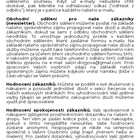
uděleného souhlasu. Když už e-maily nebudete chtít
dostávat, pak klikněte na odhlašovací odkaz (“odhlásit z
odběru”), který je v patičce každého našeho e-mailu.
Obchodní sdělení pro naše zákazníky
(newsletter).
Obchodní sdělení můžeme posílat na základě
našeho oprávněného zájmu propagovat naše zboží a služby
zákazníkům, dokud se sami z odběru obchodních sdělení
neodhlásí. To umožňuje jednoduchý proklik v každém
obchodním sdělením, které zasíláme formou e-mailu. Na
základě našeho oprávněného zájmu propagovat naše zboží a
služby můžeme využít také telefonního čísla sděleného nám
uživatelem za účelem šíření obchodního sdělení formou SMS.
V takovém případě se může uživatel z odběru SMS odhlásit
krátkou zprávou na e-mail:
salon.drizgova@gmail.com
. Proti
zpracování Vašich osobních údajů na základě našich
oprávněných zájmů můžete kdykoliv vnést námitku (blíže v
části věnující se Vašim právům).
Hodnocení zákazníků.
Můžete se podělit o své zkušenosti s
nákupem a posoudit jednotlivé zboží v sekci Recenze na
našich webových stránkách. Pro vyhodnocování Vaší zpětné
vazby týkající se jednotlivého zakoupeného zboží můžeme
využít jiné zpracovatele.
Hodnocení spokojenosti zákazníků.
Vaši spokojenost s
nákupem zjišťujeme prostřednictvím dotazníku na našem E-
shopu. Ten Vám je zaslán krátce poté, co u nás nakoupíte,
pokud s tímto
nevyjádříte
nesouhlas. Vaše hodnocení
zůstane anonymní, nespojujeme je nikde na veřejnosti
společně s Vašimi Osobními údaji (např. jménem nebo e-
mailem). Pro zasílání dotazníků, vyhodnocování Vaší zpětné