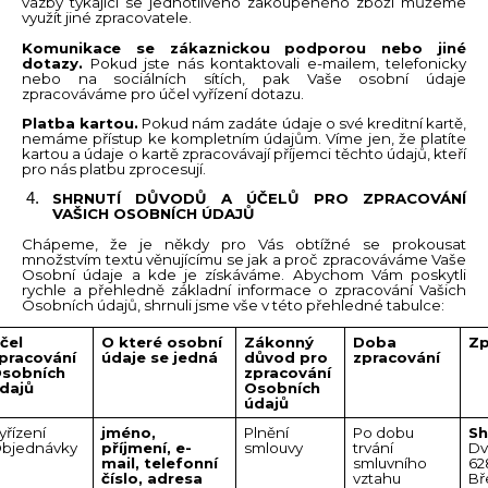
vazby týkající se jednotlivého zakoupeného zboží můžeme
využít jiné zpracovatele.
Komunikace se zákaznickou podporou nebo jiné
dotazy.
Pokud jste nás kontaktovali e-mailem, telefonicky
nebo na sociálních sítích, pak Vaše osobní údaje
zpracováváme pro účel vyřízení dotazu.
Platba kartou.
Pokud nám zadáte údaje o své kreditní kartě,
nemáme přístup ke kompletním údajům. Víme jen, že platíte
kartou a údaje o kartě zpracovávají příjemci těchto údajů, kteří
pro nás platbu zprocesují.
SHRNUTÍ DŮVODŮ A ÚČELŮ PRO ZPRACOVÁNÍ
VAŠICH OSOBNÍCH ÚDAJŮ
Chápeme, že je někdy pro Vás obtížné se prokousat
množstvím textu věnujícímu se jak a proč zpracováváme Vaše
Osobní údaje a kde je získáváme. Abychom Vám poskytli
rychle a přehledně základní informace o zpracování Vašich
Osobních údajů, shrnuli jsme vše v této přehledné tabulce:
čel
O které osobní
Zákonný
Doba
Zp
pracování
údaje se jedná
důvod pro
zpracování
sobních
zpracování
dajů
Osobních
údajů
yřízení
jméno,
Plnění
Po dobu
Sh
bjednávky
příjmení, e-
smlouvy
trvání
Dv
mail, telefonní
smluvního
62
číslo, adresa
vztahu
Bř