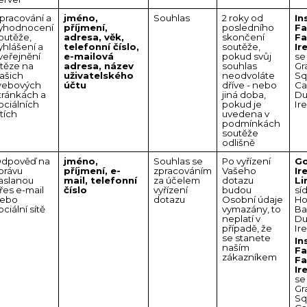
pracování a
jméno,
Souhlas
2 roky od
In
yhodnocení
příjmení,
posledního
Fa
outěže,
adresa, věk,
skončení
F
yhlášení a
telefonní číslo,
soutěže,
Ir
veřejnění
e-mailová
pokud svůj
se
ítěze na
adresa, název
souhlas
Gr
ašich
uživatelského
neodvoláte
Sq
ebových
účtu
dříve - nebo
Ca
tránkách a
jiná doba,
Du
ociálních
pokud je
Ir
ítích
uvedena v
podmínkách
soutěže
odlišně
dpověď na
jméno,
Souhlas se
Po vyřízení
Go
právu
příjmení, e-
zpracováním
Vašeho
Ir
aslanou
mail, telefonní
za účelem
dotazu
Li
řes e-mail
číslo
vyřízení
budou
sí
ebo
dotazu
Osobní údaje
Ho
ociální sítě
vymazány, to
Ba
neplatí v
Du
případě, že
Ir
se stanete
In
naším
Fa
zákazníkem
F
Ir
se
Gr
Sq