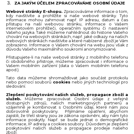
ZA JAKÝM ÚČELEM ZPRACOVÁVÁME OSOBNÍ ÚDAJE
Webové stránky E-shopu.
Zpracováváme informace o tom,
kdy navštívíte a prohlížíte si naše webové stránky. Tyto
informace mohou zahrnovat např. IP adresu, datum a čas
přístupu na naší webovou stránku, informace o Vašem
internetovém prohlížeči, operačním systému či nastavení
Vašeho jazyka. Také můžeme nahlédnout do historie Vašeho
chování na webových stránkách, např. jaké odkazy na našich
webových stránkách navštívíte a které nabízené zboží je Vám
zobrazeno. Informace o Vašem chování na webu jsou však z
důvodu Vašeho maximálního soukromí anonymizované.
Přistupujete-li na naše webové stránky z mobilního telefonu
či obdobného přístroje, můžeme zpracovávat i informace o
Vašem mobilním zařízení (data o Vašem mobilním telefonu
apod.).
Tato data můžeme shromažďovat jako součást protokolu
nebo pomocí souborů
cookies
nebo jiných technologií pro
sledování.
Zlepšení poskytování našich služeb, propagace zboží a
služeb.
Můžeme zpracovávat Osobní údaje z veřejně
dostupných zdrojů, našich marketingových partnerů a
vzájemně je kombinovat s Osobními údaji, které nám jsou
dobrovolně poskytovány. Přijímáme opatření, abychom
zajistili, že třetí strany jsou ze zákona oprávněni, aby nám tyto
informace poskytly. Např. se bude jednat o demografické
informace, IP adresy a cookies soubory. Důvodem je zlepšení
poskytování našich služeb a propagace prodeje našeho
zboží.