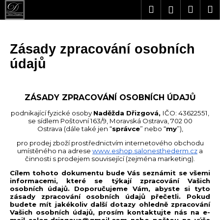
Přejít
K
Hledat
Náku
M
Přihlášení
na
o
obsah
Zpět
Zpět
košík
š
í
Zásady zpracování osobních
k
údajů
C
o
p
ZÁSADY ZPRACOVÁNÍ OSOBNÍCH ÚDAJŮ
o
t
podnikající fyzické osoby
Naděžda Dřizgová,
IČO: 43622551,
se sídlem Poštovní 163/9, Moravská Ostrava, 702 00
ř
Ostrava
(dále také jen “
správce
” nebo “
my
”),
e
pro prodej zboží prostřednictvím internetového obchodu
b
umístěného na adrese
www.eshop.salonesthederm.cz
a
u
činnosti s prodejem související (zejména marketing).
j
Cílem tohoto dokumentu bude Vás seznámit se všemi
e
informacemi, které se týkají zpracování Vašich
osobních údajů. Doporučujeme Vám, abyste si tyto
t
zásady zpracování osobních údajů přečetli. Pokud
e
budete mít jakékoliv další dotazy ohledně zpracování
Vašich osobních údajů, prosím kontaktujte nás na e-
n