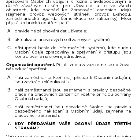
zpracování Osobních údajů i k různě pravděpodobným a
různě závažným rizikům pro Uživatele, a to ve všech
oblastech, kde dochází ke Zpracování osobních údajů
(zejména provoz webových stránek, provoz E-shopu,
zaměstnanecká agenda, komunikace se zákazníky). Mezi
přijatá technická opatření patří:
pravidelné zálohování dat Uživatele;
aktualizace antivirových softwarových systémů;
přístupová hesla do informačních systémů, kde budou
Osobní údaje zpracovány a oprávnění k přístupu jsou
kontrolované na úrovni jednotlivců.
Organizační opatření.
Přijali jsme a zavazujeme se udržovat
následující opatření:
naši zaměstnanci, kteří mají přístup k Osobním údajům,
jsou zavázáni mlčenlivostí; a
naši zaměstnanci jsou seznámeni s pravidly bezpečné
práce na pracovních zařízeních včetně principu ochrany
Osobních údajů;
naší zaměstnanci jsou pravidelně školeni na pravidla
bezpečného nakládání s Osobními údaji, zejména na
pracovních zařízeních.
KDY PŘEDÁVÁME VAŠE OSOBNÍ ÚDAJE TŘETÍM
STRANÁM?
Vaše osobní údaje mohou být předány našim obchodním