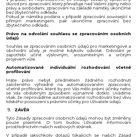
důvod pro zpracování, který převažuje nad Vašimi zájmy nebo
právy a svobodami, zpracování na základě námitky ukončíme
bez zbytečného odkladu.
Pokud je námitka podána v případě zpracování související s
přímým marketingem, pak ukončíme zpracování bez
zbytečného odkladu.
Právo na odvolání souhlasu se zpracováním osobních
údajů
Souhlas se zpracováním osobních údajů pro marketingové a
obchodní účely je možné kdykoliv odvolat. Odvolání je
zapotřebí učinit výslovným, srozumitelným a určitým
projevem vůle.
Automatizované individuální rozhodování včetně
profilování
Máte právo nebýt předmětem žádného rozhodnutí
založeného výhradně na automatizovaném zpracování,
včetně profilování, které by pro Vás mělo právní účinky nebo
se Vás obdobným způsobem významně dotklo. Uvádíme
však, že neprovádíme automatizované rozhodování bez vlivu
lidského posouzení s právními účinky pro Uživatele údajů.
ZÁVĚR
Tyto Zásady zpracování osobních údajů mohou být změněny
pouze písemně. O tom budou Uživatelé informováni
prostřednictvím našich webových stránek.
V případě jakýchkoliv dotazů týkajících se našich Zásad