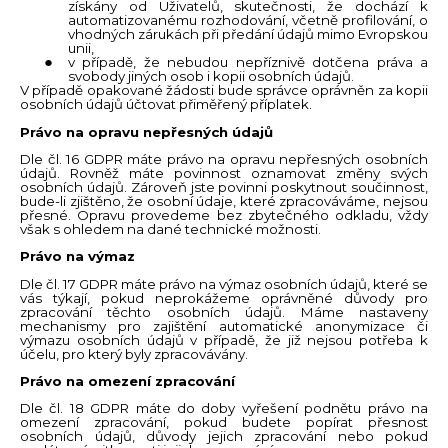
získány od Uživatelů, skutečnosti, že dochází k
automatizovanému rozhodování, včetně profilování, o
vhodných zárukách při předání údajů mimo Evropskou
unii,
v případě, že nebudou nepříznivě dotčena práva a
svobody jiných osob i kopii osobních údajů.
V případě opakované žádosti bude správce oprávněn za kopii
osobních údajů účtovat přiměřený příplatek.
Právo na opravu nepřesných údajů
Dle čl. 16 GDPR máte právo na opravu nepřesných osobních
údajů. Rovněž máte povinnost oznamovat změny svých
osobních údajů. Zároveň jste povinni poskytnout součinnost,
bude-li zjištěno, že osobní údaje, které zpracováváme, nejsou
přesné. Opravu provedeme bez zbytečného odkladu, vždy
však s ohledem na dané technické možnosti.
Právo na výmaz
Dle čl. 17 GDPR máte právo na výmaz osobních údajů, které se
vás týkají, pokud neprokážeme oprávněné důvody pro
zpracování těchto osobních údajů. Máme nastaveny
mechanismy pro zajištění automatické anonymizace či
výmazu osobních údajů v případě, že již nejsou potřeba k
účelu, pro který byly zpracovávány.
Právo na omezení zpracování
Dle čl. 18 GDPR máte do doby vyřešení podnětu právo na
omezení zpracování, pokud budete popírat přesnost
osobních údajů, důvody jejich zpracování nebo pokud