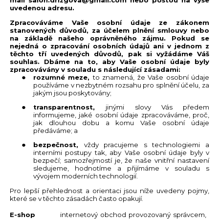
mail salon.drizgova@gmail.com nebo poštou na výše
a
uvedenou adresu.
j
Zpracováváme Vaše osobní údaje ze zákonem
stanovených důvodů, za účelem plnění smlouvy nebo
í
na základě našeho oprávněného zájmu. Pokud se
t
nejedná o zpracování osobních údajů ani v jednom z
těchto tří uvedených důvodů, pak si vyžádáme Váš
?
souhlas. Dbáme na to, aby Vaše osobní údaje byly
zpracovávány v souladu s následující zásadami:
rozumné meze,
to znamená, že Vaše osobní údaje
používáme v nezbytném rozsahu pro splnění účelu, za
jakým jsou poskytovány;
transparentnost,
jinými slovy Vás předem
HLEDAT
informujeme, jaké osobní údaje zpracováváme, proč,
jak dlouhou dobu a komu Vaše osobní údaje
předáváme; a
bezpečnost,
vždy pracujeme s technologiemi a
interními postupy tak, aby Vaše osobní údaje byly v
D
bezpečí; samozřejmostí je, že naše vnitřní nastavení
sledujeme, hodnotíme a přijímáme v souladu s
o
vývojem moderních technologií.
p
Pro lepší přehlednost a orientaci jsou níže uvedeny pojmy,
o
které se v těchto zásadách často opakují.
r
u
E-shop
internetový obchod provozovaný správcem,