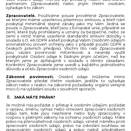
partnerům (Zpracovatelé) nebo jiným třetím osobám,
vyžaduje-li to zákon.
Zpracovatelé.
Používáme pouze prověřené Zpracovatele,
se kterými máme uzavřenou písemnou smlouvu, a kteří nám
poskytují minimálně stejné záruky jako my Vám. Jedná se
pouze o Zpracovatele, kteří jsou z Evropské unie, případně ze
zemí, které byly prohlášeny a uznány za bezpečné, nebo ze
zemí s nimiž máme uzavřené standardní smluvní doložky v
souladu s čl. 46 GDPR a kteří poskytují Vašim Osobním údajům
srovnatelnou úroveň ochrany jako v případě použití GDPR a
českých právních předpisů. Všichni tito naši Zpracovatelé
jsou vázáni povinností mlčenlivosti a nesmějí využít
poskytnuté Osobní údaje k žádným jiným účelům, než ke
kterým jsme je zpřístupnili v souladu s těmito zásadami.
Konkrétní Zpracovatele jsme uvedli u každého jednotlivého
důvodu a účelu Zpracování osobních údajů.
Zákonné povinnosti.
Osobní údaje můžeme mimo
Zpracovatele předat třetím osobám, jestliže to vyžaduje
zákon nebo v reakci na zákonné požadavky orgánů veřejné
moci či na vyžádání soudu v soudních sporech.
JAKÁ MÁTE PRÁVA?
Je možné nás požádat o přístup k osobním údajům, požádat
o opravu, změnu, výmaz nebo omezení zpracování osobních
údajů tam, kde jsou nepřesné nebo byly zpracovány v
rozporu s platnými zákony na ochranu osobních údajů. Máte
právo na přenositelnost osobních údajů, vznést námitku proti
zpracování osobních údajů, právo na odvolání souhlasu se
zpracováním osobních údajů a právo nebýt předmětem