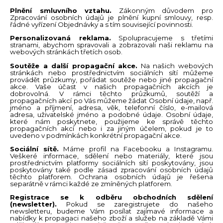
Plnění smluvního vztahu.
Zákonným důvodem pro
Zpracování osobních údajů je plnění kupní smlouvy, resp.
řádné vyřízení Objednávky a s tím související povinnosti.
Personalizovaná reklama.
Spolupracujeme s třetími
stranami, abychom spravovali a zobrazovali naši reklamu na
webových stránkách třetích osob.
Soutěže a další propagační akce.
Na našich webových
stránkách nebo prostřednictvím sociálních sítí můžeme
provádět průzkumy, pořádat soutěže nebo jiné propagační
akce. Vaše účast v našich propagačních akcích je
dobrovolná. V rámci těchto průzkumů, soutěží a
propagačních akcí po Vás můžeme žádat Osobní údaje, např.
jméno a příjmení, adresa, věk, telefonní číslo, e-mailová
adresa, uživatelské jméno a podobné údaje. Osobní údaje,
které nám poskytnete, použijeme ke správě těchto
propagačních akcí nebo i za jiným účelem, pokud je to
uvedeno v podmínkách konkrétní propagační akce.
Sociální sítě.
Máme profil na Facebooku a Instagramu.
Veškeré informace, sdělení nebo materiály, které jsou
prostřednictvím platformy sociálních sítí poskytovány, jsou
poskytovány také podle zásad zpracování osobních údajů
těchto platforem. Ochrana osobních údajů je řešena
separátně v rámci každé ze zmíněných platforem.
Registrace se k odběru obchodních sdělení
(newsletter).
Pokud se zaregistrujete do našeho
newsletteru, budeme Vám posílat zajímavé informace a
nabídky k propagaci našeho zboží a služeb na základě Vámi