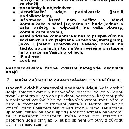
za zboží),
poznámky k objednávce,
identifikační údaje podnikatele (jste-li
podnikatelem),
informace, které nám sdělíte v rámci
komunikace s námi (zejména se bude jednat o
Vaše otázky a odpovědi na Vaše dotazy,
komunikace s Vámi),
Vámi přidané komentáře k našim příspěvkům na
sociálních sítích (zejména Facebook, Instagram),
jako i jméno (přezdívka) Vašeho profilu na
těchto sociálních sítích a Vámi veřejně přístupné
informace na Vašich profilech,
IP adresa,
cookies.
Nezpracováváme žádné Zvláštní kategorie osobních
údajů.
JAKÝM ZPŮSOBEM ZPRACOVÁVÁME OSOBNÍ ÚDAJE
Obecně k době Zpracování osobních údajů.
Vaše osobní
údaje zpracováváme v nezbytném rozsahu po celou dobu
trvání kupní smlouvy a dále po dobu nezbytnou k výkonu práv
a povinností vyplývajících ze smluvního vztahu mezi Vámi a
námi a možného uplatňování nároků z těchto smluvních
vztahů (např. uplatnění práv z vad zboží v rámci reklamace,
uplatnění záruky na zboží apod.). Prosím vezměte na vědomí,
že v některých případech může doba pro zpracování
osobních údajů činit až 15 let po splnění Smlouvy z důvodu
ochrany našich zájmů.