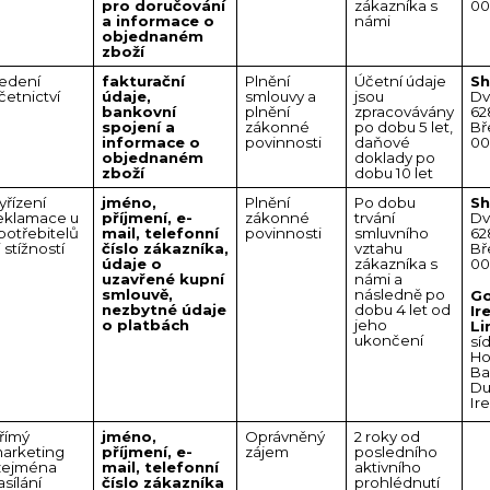
pro doručování
zákazníka s
00
a informace o
námi
objednaném
zboží
edení
fakturační
Plnění
Účetní údaje
Sh
četnictví
údaje,
smlouvy a
jsou
Dv
bankovní
plnění
zpracovávány
62
spojení a
zákonné
po dobu 5 let,
Bř
informace o
povinnosti
daňové
00
objednaném
doklady po
zboží
dobu 10 let
yřízení
jméno,
Plnění
Po dobu
Sh
eklamace u
příjmení, e-
zákonné
trvání
Dv
potřebitelů
mail, telefonní
povinnosti
smluvního
62
i stížností
číslo zákazníka,
vztahu
Bř
údaje o
zákazníka s
00
uzavřené kupní
námi a
smlouvě,
následně po
Go
nezbytné údaje
dobu 4 let od
Ir
o platbách
jeho
Li
ukončení
sí
Ho
Ba
Du
Ir
římý
jméno,
Oprávněný
2 roky od
arketing
příjmení, e-
zájem
posledního
zejména
mail, telefonní
aktivního
asílání
číslo zákazníka
prohlédnutí