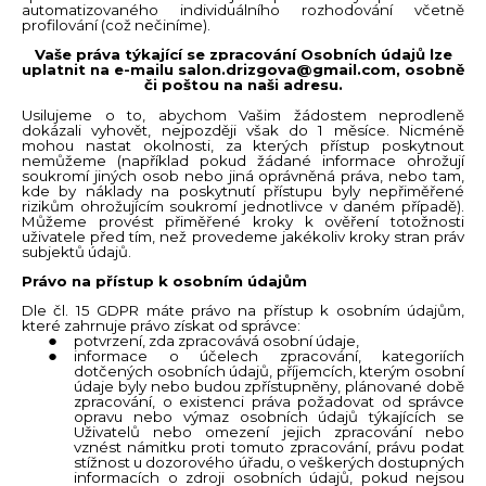
automatizovaného individuálního rozhodování včetně
profilování (což nečiníme).
Vaše práva týkající se zpracování Osobních údajů lze
uplatnit na e-mailu
salon.drizgova@gmail.com
, osobně
či poštou na naši adresu.
Usilujeme o to, abychom Vašim žádostem neprodleně
dokázali vyhovět, nejpozději však do 1 měsíce. Nicméně
mohou nastat okolnosti, za kterých přístup poskytnout
nemůžeme (například pokud žádané informace ohrožují
soukromí jiných osob nebo jiná oprávněná práva, nebo tam,
kde by náklady na poskytnutí přístupu byly nepřiměřené
rizikům ohrožujícím soukromí jednotlivce v daném případě).
Můžeme provést přiměřené kroky k ověření totožnosti
uživatele před tím, než provedeme jakékoliv kroky stran práv
subjektů údajů.
Právo na přístup k osobním údajům
Dle čl. 15 GDPR máte právo na přístup k osobním údajům,
které zahrnuje právo získat od správce:
potvrzení, zda zpracovává osobní údaje,
informace o účelech zpracování, kategoriích
dotčených osobních údajů, příjemcích, kterým osobní
údaje byly nebo budou zpřístupněny, plánované době
zpracování, o existenci práva požadovat od správce
opravu nebo výmaz osobních údajů týkajících se
Uživatelů nebo omezení jejich zpracování nebo
vznést námitku proti tomuto zpracování, právu podat
stížnost u dozorového úřadu, o veškerých dostupných
informacích o zdroji osobních údajů, pokud nejsou