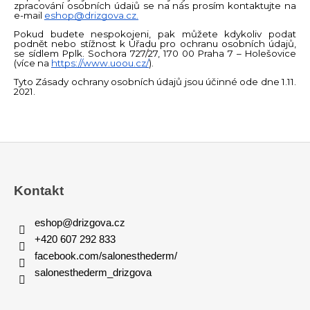
zpracování osobních údajů se na nás prosím kontaktujte na
e-mail
eshop@drizgova.cz.
Pokud budete nespokojeni, pak můžete kdykoliv podat
podnět nebo stížnost k Úřadu pro ochranu osobních údajů,
se sídlem Pplk. Sochora 727/27, 170 00 Praha 7 – Holešovice
(více na
https://www.uoou.cz/
).
Tyto Zásady ochrany osobních údajů jsou účinné ode dne 1.11.
2021.
Z
á
p
Kontakt
a
t
eshop
@
drizgova.cz
í
+420 607 292 833
facebook.com/salonesthederm/
salonesthederm_drizgova