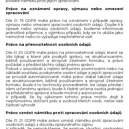
podáte námitku proti jejich zpracování.
Právo na oznámení opravy, výmazu nebo omezení
zpracování
Dle čl. 19 GDPR máte právo na oznámení v případě opravy,
výmazu nebo omezení zpracování osobních údajů. Dojde-li k
opravě nebo výmazu osobních údajů, budeme informovat
jednotlivé příjemce, s výjimkou případů, kdy se to ukáže jako
nemožné nebo to vyžaduje nepřiměřené úsilí.
Právo na přenositelnost osobních údajů
Dle čl. 20 GDPR máte právo na přenositelnost údajů, které se
Vás týkají a které jste poskytli správci, ve strukturovaném,
běžně používaném a strojově čitelném formátu, a právo
požádat o předání těchto údajů jinému správci.
Pokud v souvislosti s našimi smluvními povinnostmi nebo na
základě souhlasu poskytnete osobní údaje a jejich zpracování
se provádí automatizovaně, máte právo získat takové údaje
ve strukturovaném, běžně používaném a strojově čitelném
formátu. Bude-li to technicky proveditelné, lze údaje předat i
Vámi určenému správci, bude-li řádně určena osoba jednající
za příslušného správce a bude možné ji autorizovat.
V případě, že by výkonem tohoto práva mohlo dojít k
nepříznivému dotčení práv a svobod třetích osob, nelze Vaší
žádosti vyhovět.
Právo vznést námitku proti zpracování osobních údajů
Dle čl. 21 GDPR máte právo vznést námitku proti zpracování
osobních údajů z důvodu oprávněného zájmu.
V případě, že
neprokážeme
, že existuje závažný, oprávněný