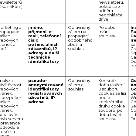
ewsletterů
newsletteru,
ákazníkům)
pokud se z
odběru
neodhlásíte
dříve
arketing a
jméno,
Oprávněný
Po dobu
In
ropagace
příjmení, e-
zájem na
trvání
Fa
ašich
mail, telefonní
propagaci
souhlasu
F
ebových
číslo
obdobného
Ir
tránek a
potenciálních
zboží a
se
boží
zákazníků, IP
souhlas
Gr
adresy a další
Sq
technické
Ca
identifikátory
Du
Ir
nalýza
pseudo-
Oprávněný
Konkrétní
Go
ávštěvnosti
anonymizované
zájem a
doba uložení
An
ebových
identifikátory
souhlas
u souboru
Go
tránek,
registrovaných
cookies se liší
DE
abezpečení
uživatelů, IP
podle
Wi
ašich
adresa
konkrétního
Co
ebových
druhu cookie
Se
tránek,
souborů, po
Co
dhalování
dobu trvání
Lit
hyb serveru
souhlasu
Dr
 prevence
odvodů a
toků na
erver