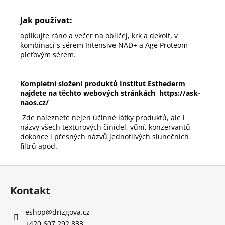
Jak používat:
aplikujte ráno a večer na obličej, krk a dekolt, v
kombinaci s sérem Intensive NAD+ a Age Proteom
pleťovým sérem.
Kompletní složení produktů
Institut Esthederm
najdete na těchto webových stránkách
https://ask-
naos.cz/
Zde naleznete nejen účinné látky produktů, ale i
názvy všech texturových činidel, vůní, konzervantů,
dokonce i přesných názvů jednotlivých slunečních
filtrů apod.
Z
á
Kontakt
p
a
eshop
@
drizgova.cz
t
+420 607 292 833