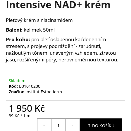
Intensive NAD+ krém
a
j
Pleťový krém s niacinamidem
í
t
Balení:
kelímek 50ml
?
Pro koho:
pro pleť oslabenou každodenním
stresem, s projevy podráždění - zarudnutí,
nažloutlým tónem, unaveným vzhledem, ztrátou
jasu, rozšířenými póry, nerovnoměrnou texturou.
HLEDAT
Skladem
Kód:
B01010200
Značka:
Institut Esthederm
D
o
1 950 Kč
p
o
Měrná
39 Kč / 1 ml
r
cena:
u
DO KOŠÍKU