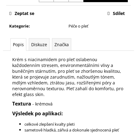
č
u
Zeptat se
Sdílet
j
e
Kategorie
:
Péče o pleť
m
e
Popis
Diskuze
Značka
INSTITUT
AGE
Krém s niacinamidem pro pleť oslabenou
PROTEOM
každodenním stresem, environmentálními vlivy a
TM
buněčným stárnutím, pro pleť se zhoršenou kvalitou,
POKROČILÉ
která se projevuje zarudnutím, nažloutlým tónem,
OČNÍ
mdlým vzhledem, ztrátou jasu, rozšířenými póry a
SÉRUM
nerovnoměrnou texturou. Pleť zahalí do komfortu, pro
1
efekt glass skin.
890
Kč
Textura
- krémová
Výsledek po aplikaci:
celkové zlepšení kvalty pleti
sametově hladká, zářivá a dokonale sjednocená pleť