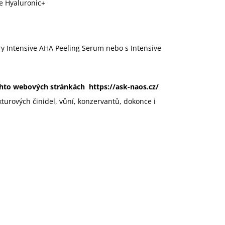
ve Hyaluronic+
ry Intensive AHA Peeling Serum nebo s Intensive
ěchto webových stránkách
https://ask-naos.cz/
xturových činidel, vůní, konzervantů, dokonce i