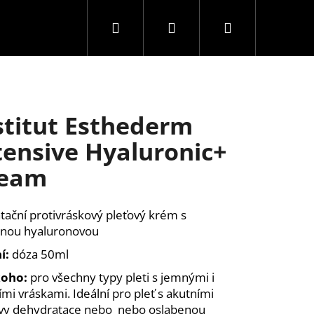
Hledat
Přihlášení
Nákupní
košík
stitut Esthederm
tensive Hyaluronic+
ream
tační protivráskový pleťový krém s
inou hyaluronovou
í:
dóza 50ml
koho:
pro všechny typy pleti s jemnými i
ími vráskami. Ideální pro pleť s akutními
EDERM INTENSIVE NAD+
vy dehydratace nebo
nebo oslabenou