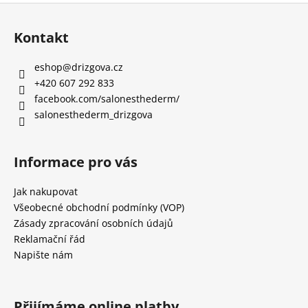
Z
á
Kontakt
p
a
eshop
@
drizgova.cz
t
+420 607 292 833
í
facebook.com/salonesthederm/
salonesthederm_drizgova
Informace pro vás
Jak nakupovat
Všeobecné obchodní podmínky (VOP)
Zásady zpracování osobních údajů
Reklamační řád
Napište nám
Přijímáme online platby