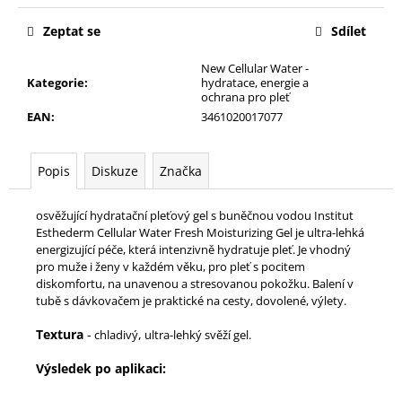
č
u
Zeptat se
Sdílet
j
e
New Cellular Water -
m
Kategorie
:
hydratace, energie a
ochrana pro pleť
e
EAN
:
3461020017077
INSTITUT
ESTHEDERM
Popis
Diskuze
Značka
INTENSIVE
NAD+
SERUM
osvěžující hydratační pleťový gel s buněčnou vodou Institut
Esthederm Cellular Water Fresh Moisturizing Gel je ultra-lehká
2
energizující péče, která intenzivně hydratuje pleť. Je vhodný
100
pro muže i ženy v každém věku, pro pleť s pocitem
Kč
diskomfortu, na unavenou a stresovanou pokožku. Balení v
tubě s dávkovačem je praktické na cesty, dovolené, výlety.
Textura
-
,
c
hladivý
ultra-lehký svěží gel.
Výsledek po aplikaci: