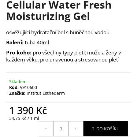
Cellular Water Fresh
a
Moisturizing Gel
j
í
t
osvěžujiící hydratační bel s buněčnou vodou
?
Balení:
tuba 40ml
Pro koho:
pro všechny typy pleti, muže a ženy v
každém věku, pro unavenou a stresovanou pleť
HLEDAT
Skladem
Kód:
V910600
Značka:
Institut Esthederm
D
o
1 390 Kč
p
o
Měrná
34,75 Kč / 1 ml
r
cena:
DO KOŠÍKU
u