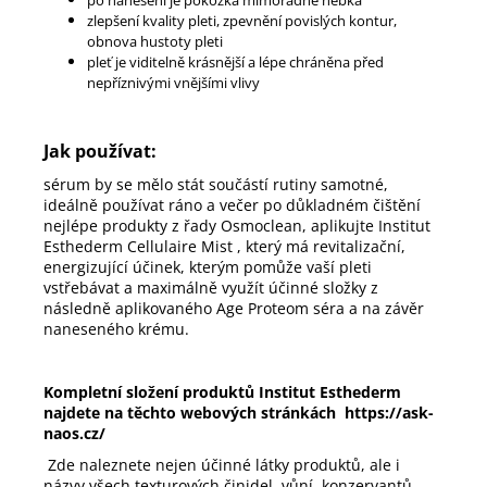
zlepšení kvality pleti, zpevnění povislých kontur,
obnova hustoty pleti
pleť je viditelně krásnější a lépe chráněna před
nepříznivými vnějšími vlivy
Jak používat:
sérum by se mělo stát součástí rutiny samotné,
ideálně používat ráno a večer po důkladném čištění
nejlépe produkty z řady Osmoclean, aplikujte Institut
Esthederm Cellulaire Mist , který má revitalizační,
energizující účinek, kterým pomůže vaší pleti
vstřebávat a maximálně využít účinné složky z
následně aplikovaného Age Proteom séra a na závěr
naneseného krému.
Kompletní složení produktů
Institut Esthederm
najdete na těchto webových stránkách
https://ask-
naos.cz/
Zde naleznete nejen účinné látky produktů, ale i
názvy všech texturových činidel, vůní, konzervantů,