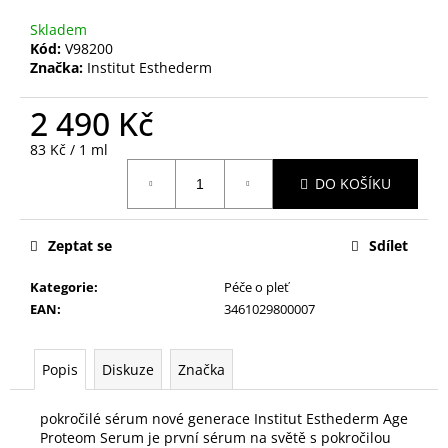
č
u
Skladem
j
Kód:
V98200
e
Značka:
Institut Esthederm
m
e
2 490 Kč
Měrná
83 Kč / 1 ml
cena:
INSTITUT
DO KOŠÍKU
ESTHEDERM
INTENSIVE
NAD+
KRÉM
Zeptat se
Sdílet
1
950
Kategorie
:
Péče o pleť
Kč
EAN
:
3461029800007
Popis
Diskuze
Značka
pokročilé sérum nové generace Institut Esthederm Age
Proteom Serum je první sérum na světě s pokročilou