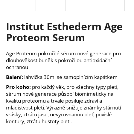
a
j
í
Institut Esthederm Age
t
Proteom Serum
?
Age Proteom pokročilé sérum nové generace pro
dlouhověkost buněk s pokročilou antioxidační
ochranou
HLEDAT
Balení:
lahvička 30ml se samoplnícím kapátkem
Pro koho:
pro každý věk, pro všechny typy pleti,
sérum nové generace působí biomimeticky na
D
kvalitu proteomu a trvale posiluje zdraví a
o
mladistvost pleti. Výrazně snižuje známky stárnutí -
p
vrásky, ztrátu jasu, nevyrovnanou pleť, povislé
o
kontury, ztrátu hustoty pleti.
r
u