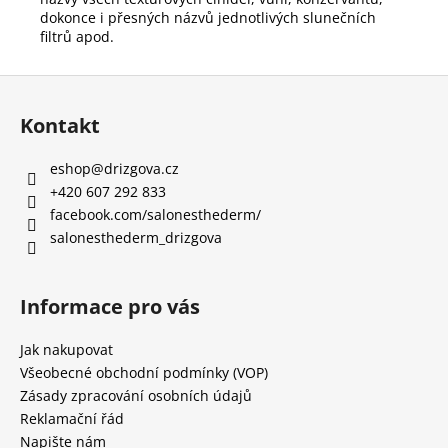
dokonce i přesných názvů jednotlivých slunečních
filtrů apod.
Z
á
Kontakt
p
a
eshop
@
drizgova.cz
t
+420 607 292 833
í
facebook.com/salonesthederm/
salonesthederm_drizgova
Informace pro vás
Jak nakupovat
Všeobecné obchodní podmínky (VOP)
Zásady zpracování osobních údajů
Reklamační řád
Napište nám