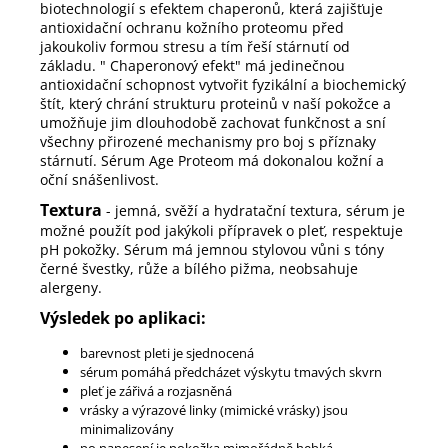
biotechnologií s efektem chaperonů, která zajišťuje
antioxidační ochranu kožního proteomu před
jakoukoliv formou stresu a tím řeší stárnutí od
základu. " Chaperonový efekt" má jedinečnou
antioxidační schopnost vytvořit fyzikální a biochemický
štít, který chrání strukturu proteinů v naší pokožce a
umožňuje jim dlouhodobě zachovat funkčnost a sní
všechny přirozené mechanismy pro boj s příznaky
stárnutí. Sérum Age Proteom má dokonalou kožní a
oční snášenlivost.
Textura
- jemná, svěží a hydratační textura, sérum je
možné použít pod jakýkoli přípravek o pleť, respektuje
pH pokožky. Sérum má jemnou stylovou vůni s tóny
černé švestky, růže a bílého pižma, neobsahuje
alergeny.
Výsledek po aplikaci:
barevnost pleti je sjednocená
sérum pomáhá předcházet výskytu tmavých skvrn
pleť je zářivá a rozjasněná
vrásky a výrazové linky (mimické vrásky) jsou
minimalizovány
po nanesení je pokožka mimořádně hebká