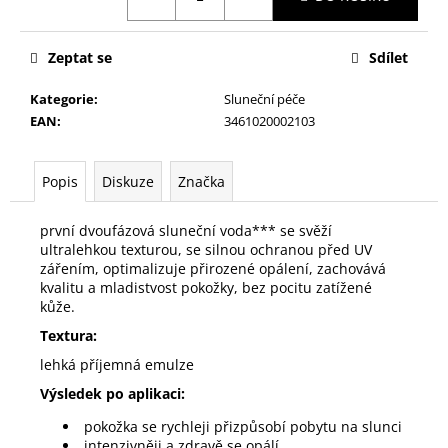
č
u
j
Zeptat se
Sdílet
e
m
Kategorie
:
Sluneční péče
e
EAN
:
3461020002103
INSTITUT
Popis
Diskuze
Značka
ESTHEDERM
INTENSIVE
NAD+
první dvoufázová sluneční voda*** se svěží
KRÉM
ultralehkou texturou, se silnou ochranou před UV
1
zářením, optimalizuje přirozené opálení, zachovává
950
kvalitu a mladistvost pokožky, bez pocitu zatížené
Kč
kůže.
Textura:
lehká příjemná emulze
Výsledek po aplikaci:
pokožka se rychleji přizpůsobí pobytu na slunci
intenzivněji a zdravě se opálí