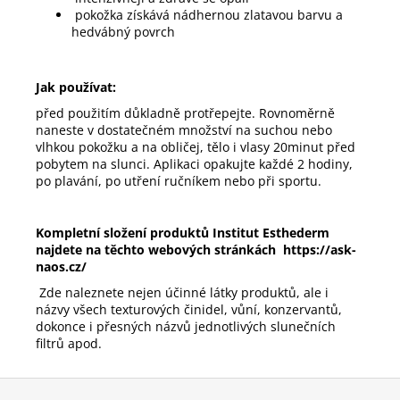
pokožka získává nádhernou zlatavou barvu a
hedvábný povrch
Jak používat:
před použitím důkladně protřepejte. Rovnoměrně
naneste v dostatečném množství na suchou nebo
vlhkou pokožku a na obličej, tělo i vlasy 20minut před
pobytem na slunci. Aplikaci opakujte každé 2 hodiny,
po plavání, po utření ručníkem nebo při sportu.
Kompletní složení produktů
Institut Esthederm
najdete na těchto webových stránkách
https://ask-
naos.cz/
Zde naleznete nejen účinné látky produktů, ale i
názvy všech texturových činidel, vůní, konzervantů,
dokonce i přesných názvů jednotlivých slunečních
filtrů apod.
Z