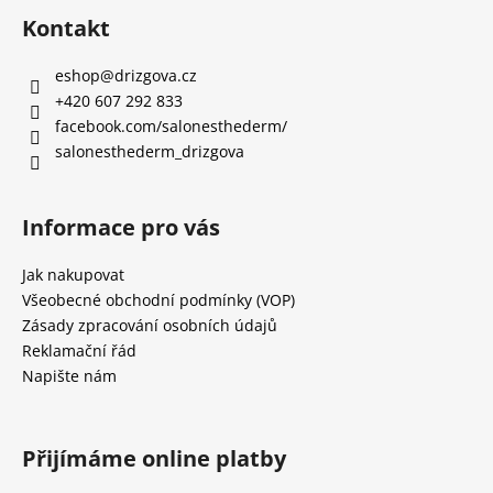
á
Kontakt
p
a
eshop
@
drizgova.cz
t
+420 607 292 833
í
facebook.com/salonesthederm/
salonesthederm_drizgova
Informace pro vás
Jak nakupovat
Všeobecné obchodní podmínky (VOP)
Zásady zpracování osobních údajů
Reklamační řád
Napište nám
Přijímáme online platby