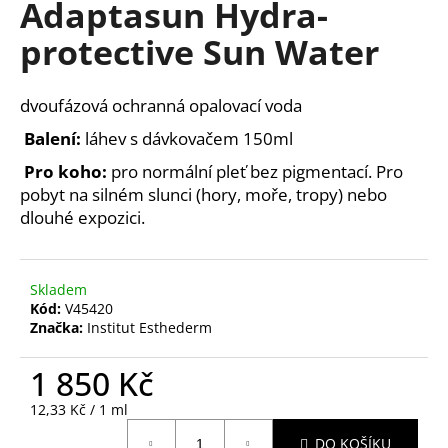
Adaptasun Hydra-
a
protective Sun Water
j
í
t
dvoufázová ochranná opalovací voda
?
Balení:
láhev s dávkovačem 150ml
Pro koho:
pro normální pleť bez pigmentací. Pro
pobyt na silném slunci (hory, moře, tropy) nebo
dlouhé expozici.
HLEDAT
Skladem
Kód:
V45420
D
Značka:
Institut Esthederm
o
p
1 850 Kč
o
r
Měrná
12,33 Kč / 1 ml
u
cena:
DO KOŠÍKU